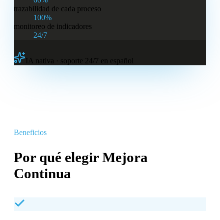
trazabilidad de cada proceso
100%
monitoreo de indicadores
24/7
IA nativa · soporte 24/7 en español
Beneficios
Por qué elegir
Mejora
Continua