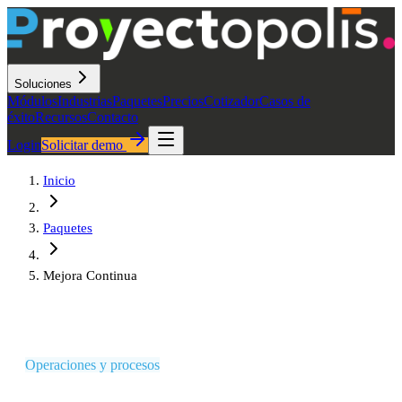
Soluciones
Módulos
Industrias
Paquetes
Precios
Cotizador
Casos de
éxito
Recursos
Contacto
Login
Solicitar demo
Inicio
Paquetes
Mejora Continua
Operaciones y procesos